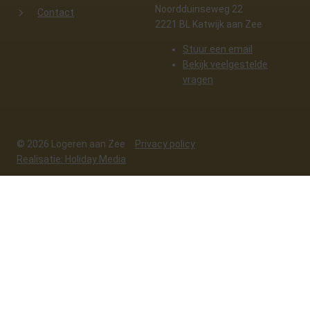
Noordduinseweg 22
Contact
2221 BL Katwijk aan Zee
Stuur een email
Bekijk veelgestelde
vragen
© 2026 Logeren aan Zee
Privacy policy
Realisatie: Holiday Media
Deze website gebruikt cookies
We gebruiken cookies om de website goed te laten functioneren. Meer
informatie is beschikbaar in onze
privacyverklaring
. Door op accepteren
te klikken, geef je aan hiermee akkoord te gaan.
Alleen noodzakelijk
Aanpassen
Alles accepteren