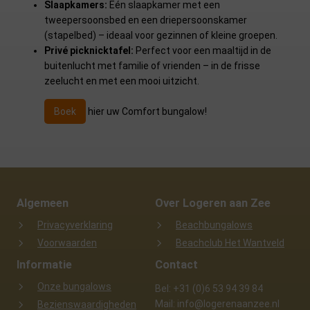
Slaapkamers:
Eén slaapkamer met een
tweepersoonsbed en een driepersoonskamer
(stapelbed) – ideaal voor gezinnen of kleine groepen.
Privé picknicktafel:
Perfect voor een maaltijd in de
buitenlucht met familie of vrienden – in de frisse
zeelucht en met een mooi uitzicht.
Boek
hier uw Comfort bungalow!
Algemeen
Over Logeren aan Zee
Privacyverklaring
Beachbungalows
Voorwaarden
Beachclub Het Wantveld
Informatie
Contact
Onze bungalows
Bel: +31 (0)6 53 94 39 84
Mail: info@logerenaanzee.nl
Bezienswaardigheden