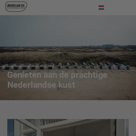
Inloggen
Deutsch
English
Genieten aan de prachtige
Nederlandse kust