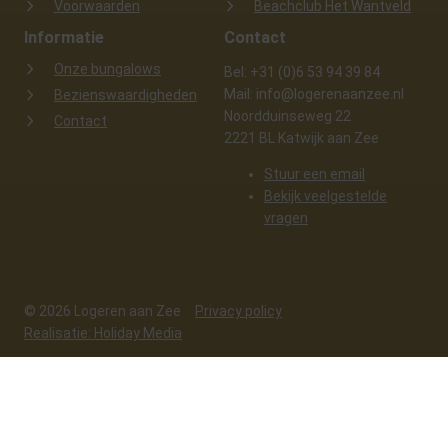
Voorwaarden
Beachclub Het Wantveld
Informatie
Contact
Onze bungalows
Bel: +31 (0)6 53 94 39 84
Mail: info@logerenaanzee.nl
Bezienswaardigheden
Noordduinseweg 22
Contact
2221 BL Katwijk aan Zee
Stuur een email
Bekijk veelgestelde
vragen
© 2026 Logeren aan Zee
Privacy policy
Realisatie: Holiday Media
Deze website gebruikt cookies
We gebruiken cookies om de website goed te laten functioneren. Meer
informatie is beschikbaar in onze
privacyverklaring
. Door op accepteren