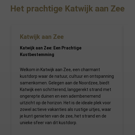
Het prachtige Katwijk aan Zee
Katwijk aan Zee
Katwijk aan Zee: Een Prachtige
K
Kustbestemming
a
m
b
Welkom in Katwijk aan Zee, een charmant
g
kustdorp waar de natuur, cultuur en ontspanning
w
samenkomen. Gelegen aan de Noordzee, biedt
Katwijk een schitterend, langgerekt strand met
ongerepte duinen en een adembenemend
uitzicht op de horizon. Het is de ideale plek voor
zowel actieve vakanties als rustige uitjes, waar
je kunt genieten van de zee, het strand en de
unieke sfeer van dit kustdorp.