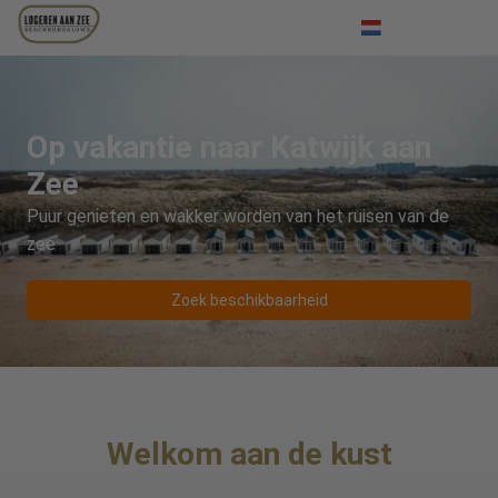
Inloggen
Deutsch
English
Op vakantie naar Katwijk aan
Zee
Puur genieten en wakker worden van het ruisen van de
zee
Zoek beschikbaarheid
Welkom aan de kust