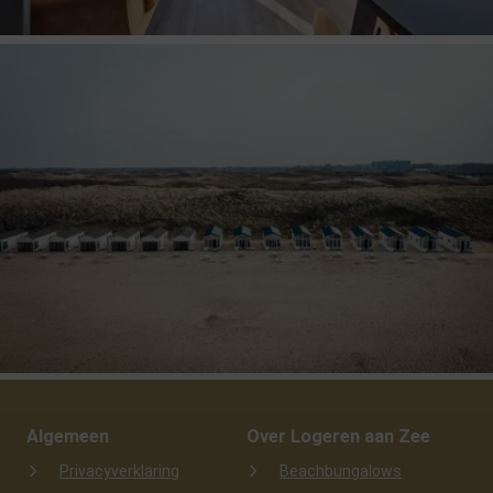
Algemeen
Over Logeren aan Zee
Privacyverklaring
Beachbungalows