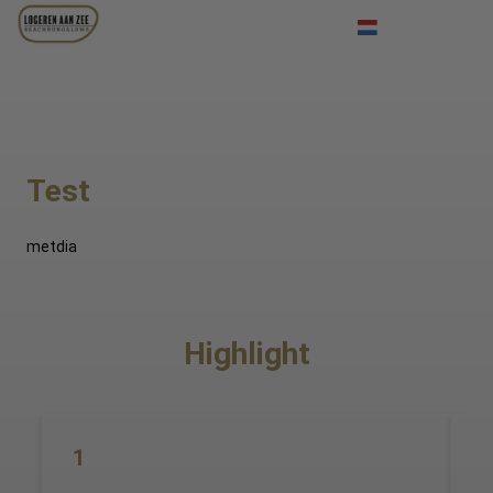
Inloggen
Deutsch
English
Test
metdia
Highlight
1